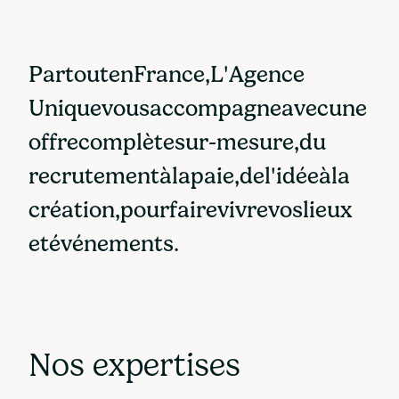
P
a
r
t
o
u
t
e
n
F
r
a
n
c
e
,
L
'
A
g
e
n
c
e
U
n
i
q
u
e
v
o
u
s
a
c
c
o
m
p
a
g
n
e
a
v
e
c
u
n
e
o
f
f
r
e
c
o
m
p
l
è
t
e
s
u
r
-
m
e
s
u
r
e
,
d
u
r
e
c
r
u
t
e
m
e
n
t
à
l
a
p
a
i
e
,
d
e
l
'
i
d
é
e
à
l
a
c
r
é
a
t
i
o
n
,
p
o
u
r
f
a
i
r
e
v
i
v
r
e
v
o
s
l
i
e
u
x
e
t
é
v
é
n
e
m
e
n
t
s
.
Nos expertises